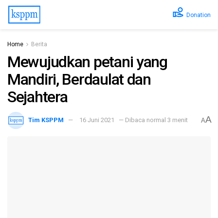
Donation
Home
Berita
Mewujudkan petani yang
Mandiri, Berdaulat dan
Sejahtera
A
Tim KSPPM
16 Juni 2021
— Dibaca normal 3 menit
A