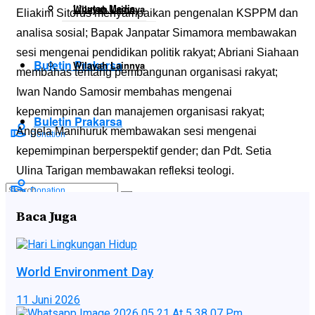
Liputan Media
Wilayah Lainnya
Eliakim Sitorus menyampaikan pengenalan KSPPM dan
analisa sosial; Bapak Janpatar Simamora membawakan
sesi mengenai pendidikan politik rakyat; Abriani Siahaan
Buletin Prakarsa
Wilayah Lainnya
membahas tentang pembangunan organisasi rakyat;
Iwan Nando Samosir membahas mengenai
kepemimpinan dan manajemen organisasi rakyat;
Buletin Prakarsa
Angela Manihuruk membawakan sesi mengenai
Donation
kepemimpinan berperspektif gender; dan Pdt. Setia
Ulina Tarigan membawakan refleksi teologi.
Donation
Baca Juga
No Result
World Environment Day
11 Juni 2026
View All Result
No Result