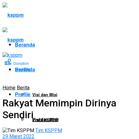
Beranda
Donation
Profile
Beranda
Home
Berita
Profile
Visi dan Misi
Rakyat Memimpin Dirinya
Sendiri
Visi dan Misi
Profil KSPPM
Tim KSPPM
29 Maret 2022