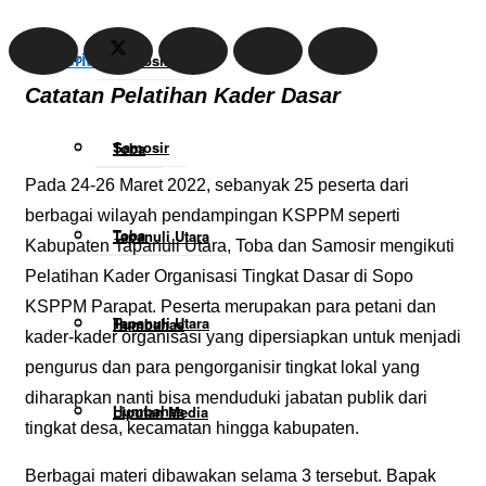
Berita
Samosir
Catatan Pelatihan Kader Dasar
Samosir
Toba
Pada 24-26 Maret 2022, sebanyak 25 peserta dari
berbagai wilayah pendampingan KSPPM seperti
Toba
Tapanuli Utara
Kabupaten Tapanuli Utara, Toba dan Samosir mengikuti
Pelatihan Kader Organisasi Tingkat Dasar di Sopo
KSPPM Parapat. Peserta merupakan para petani dan
Tapanuli Utara
Humbahas
kader-kader organisasi yang dipersiapkan untuk menjadi
pengurus dan para pengorganisir tingkat lokal yang
diharapkan nanti bisa menduduki jabatan publik dari
Humbahas
Liputan Media
tingkat desa, kecamatan hingga kabupaten.
Berbagai materi dibawakan selama 3 tersebut. Bapak