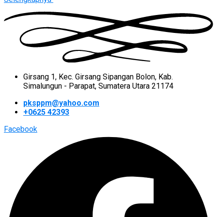
Girsang 1, Kec. Girsang Sipangan Bolon, Kab.
Simalungun - Parapat, Sumatera Utara 21174
pksppm@yahoo.com
+0625 42393
Facebook