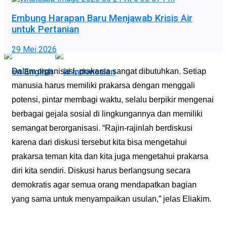
Embung Harapan Baru Menjawab Krisis Air
untuk Pertanian
View All Result
English
Indonesian
29 Mei 2026
English
Indonesian
Dalam organisasi, prakarsa sangat dibutuhkan. Setiap
manusia harus memiliki prakarsa dengan menggali
potensi, pintar membagi waktu, selalu berpikir mengenai
berbagai gejala sosial di lingkungannya dan memiliki
semangat berorganisasi. “Rajin-rajinlah berdiskusi
karena dari diskusi tersebut kita bisa mengetahui
prakarsa teman kita dan kita juga mengetahui prakarsa
diri kita sendiri. Diskusi harus berlangsung secara
demokratis agar semua orang mendapatkan bagian
yang sama untuk menyampaikan usulan,” jelas Eliakim.