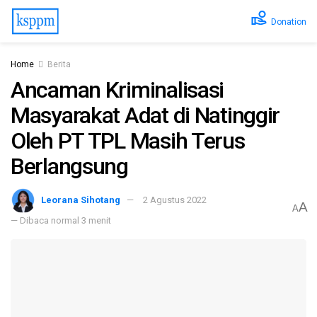
Donation
Home
Berita
Ancaman Kriminalisasi
Masyarakat Adat di Natinggir
Oleh PT TPL Masih Terus
Berlangsung
Leorana Sihotang
2 Agustus 2022
A
A
— Dibaca normal 3 menit