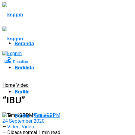
Beranda
Donation
Profile
Beranda
Home
Video
Berita
Profile
“IBU”
Buletin Prakarsa
Berita
Tim KSPPM
24 September 2020
—
Video
,
Video
— Dibaca normal 1 min read