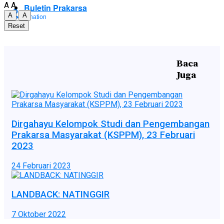
A
A
Buletin Prakarsa
A
A
Donation
Reset
Donation
Baca
Juga
No Result
Dirgahayu Kelompok Studi dan Pengembangan
Prakarsa Masyarakat (KSPPM), 23 Februari
View All Result
No Result
2023
24 Februari 2023
View All Result
LANDBACK: NATINGGIR
7 Oktober 2022