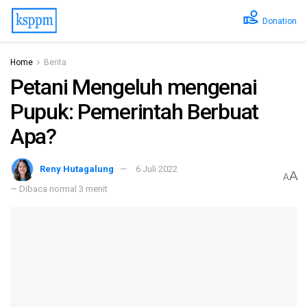
Donation
Home
Berita
Petani Mengeluh mengenai
Pupuk: Pemerintah Berbuat
Apa?
Reny Hutagalung
6 Juli 2022
A
A
— Dibaca normal 3 menit