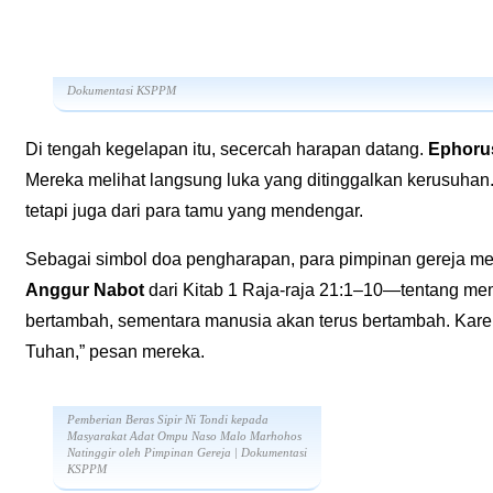
Dokumentasi KSPPM
Di tengah kegelapan itu, secercah harapan datang.
Ephorus
Mereka melihat langsung luka yang ditinggalkan kerusuhan.
tetapi juga dari para tamu yang mendengar.
Sebagai simbol doa pengharapan, para pimpinan gereja 
Anggur Nabot
dari Kitab 1 Raja-raja 21:1–10—tentang me
bertambah, sementara manusia akan terus bertambah. Karen
Tuhan,” pesan mereka.
Pemberian Beras Sipir Ni Tondi kepada
Masyarakat Adat Ompu Naso Malo Marhohos
Natinggir oleh Pimpinan Gereja | Dokumentasi
KSPPM