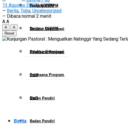
Profil KSPPM
13 Agustus 2025
Tentang KSPPM
—
Berita
,
Toba
,
Uncategorized
— Dibaca normal 2 menit
A
A
A
A
Tentang KSPPM
Struktur Organisasi
Reset
Struktur Organisasi
Pelaksana Program
Pelaksana Program
Staff
Staff
Badan Pendiri
Berita
Badan Pendiri