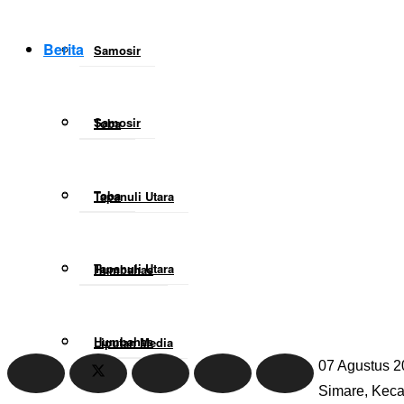
Berita
Samosir
Samosir
Toba
Toba
Tapanuli Utara
Tapanuli Utara
Humbahas
Humbahas
Liputan Media
07 Agustus 2
Simare, Keca