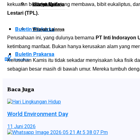
Liputan Media
Wilayah Lainnya
kekuatan besar yang datang membawa, bibit eukaliptus, da
Lestari (TPL)
.
Buletin Prakarsa
Wilayah Lainnya
Perusahaan ini, yang dulunya bernama
PT Inti Indorayon
ketimbang manfaat. Bukan hanya kerusakan alam yang merek
Buletin Prakarsa
Kerusuhan Kamis itu tidak sekadar menyisakan luka fisik d
Donation
sebagian besar masih di bawah umur. Mereka tumbuh denga
Donation
Baca Juga
No Result
World Environment Day
11 Juni 2026
View All Result
No Result