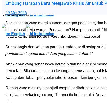
Embung Harapan Baru Menjawab Krisis Air untuk P
29 Mei 2026
View All Result
English
Indonesian
Di atas lahan yang mereka tanami dengan padi, jahe, dan b
di atas hasil kerja warga. Perlawanan? Hampir mustahil. 
English
Indonesian
nyawa kami,” tutur
Rudolf Pasaribu
dengan mata basah.
Suara tangis dan keluhan para ibu terdengar di setiap sudu
pemerintah kepada kami? Apa yang salah, Tuhan?”
Anak-anak yang seharusnya bermain dan belajar kini mem
pertanian. Bila tanah ini jatuh ke tangan perusahaan, hab
Kabupaten Toba—penyuplai jahe terbesar—kini bungkam seo
Rumah yang mestinya menjadi tempat berlindung kini disel
tapi jiwa mereka terguncang. Trauma itu belum pulih. Anc
lirih.