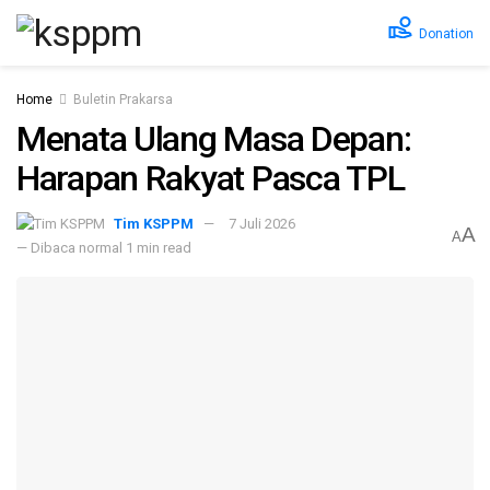
Donation
Home
Buletin Prakarsa
Menata Ulang Masa Depan:
Harapan Rakyat Pasca TPL
Tim KSPPM
7 Juli 2026
A
A
— Dibaca normal 1 min read