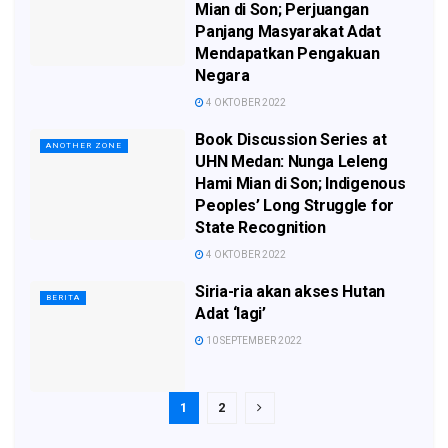
Mian di Son; Perjuangan
Panjang Masyarakat Adat
Mendapatkan Pengakuan
Negara
4 OKTOBER 2022
Book Discussion Series at
ANOTHER ZONE
UHN Medan: Nunga Leleng
Hami Mian di Son; Indigenous
Peoples’ Long Struggle for
State Recognition
4 OKTOBER 2022
Siria-ria akan akses Hutan
BERITA
Adat ‘lagi’
10 SEPTEMBER 2022
1
2