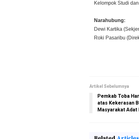
Kelompok Studi da
Narahubung:
Dewi Kartika (Sekj
Roki Pasaribu (Dir
Artikel Sebelumnya
Pemkab Toba Har
atas Kekerasan B
Masyarakat Adat 
Related
Articles