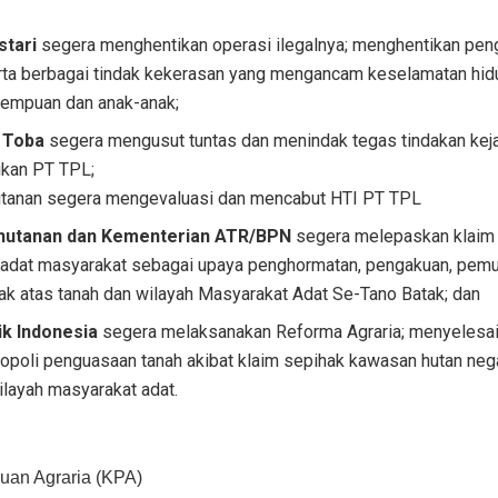
stari
segera menghentikan operasi ilegalnya; menghentikan pe
erta berbagai tindak kekerasan yang mengancam keselamatan hid
rempuan dan anak-anak;
 Toba
segera mengusut tuntas dan menindak tegas tindakan kej
ukan PT TPL;
tanan segera mengevaluasi dan mencabut HTI PT TPL
hutanan dan Kementerian ATR/BPN
segera melepaskan klaim ‘
h adat masyarakat sebagai upaya penghormatan, pengakuan, pem
ak atas tanah dan wilayah Masyarakat Adat Se-Tano Batak; dan
ik Indonesia
segera melaksanakan Reforma Agraria; menyelesaika
opoli penguasaan tanah akibat klaim sepihak kawasan hutan ne
ilayah masyarakat adat.
an Agraria (KPA)