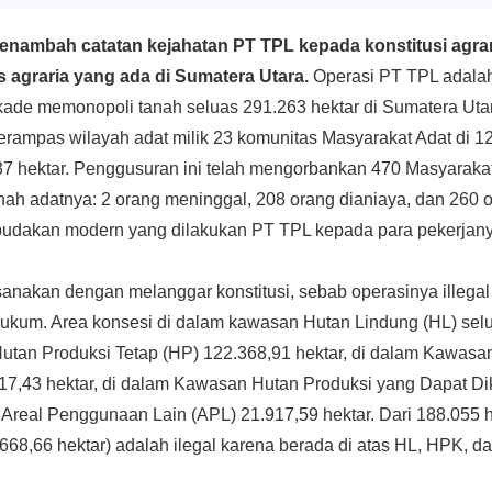
nambah catatan kejahatan PT TPL kepada konstitusi agrari
 agraria yang ada di Sumatera Utara.
Operasi PT TPL adalah
ekade memonopoli tanah seluas 291.263 hektar di Sumatera Uta
erampas wilayah adat milik 23 komunitas Masyarakat Adat di 
,37 hektar. Penggusuran ini telah mengorbankan 470 Masyaraka
h adatnya: 2 orang meninggal, 208 orang dianiaya, dan 260 or
budakan modern yang dilakukan PT TPL kepada para pekerjany
sanakan dengan melanggar konstitusi, sebab operasinya illegal 
ukum. Area konsesi di dalam kawasan Hutan Lindung (HL) selu
utan Produksi Tetap (HP) 122.368,91 hektar, di dalam Kawasa
17,43 hektar, di dalam Kawasan Hutan Produksi yang Dapat Di
m Areal Penggunaan Lain (APL) 21.917,59 hektar. Dari 188.055 
668,66 hektar) adalah ilegal karena berada di atas HL, HPK, d