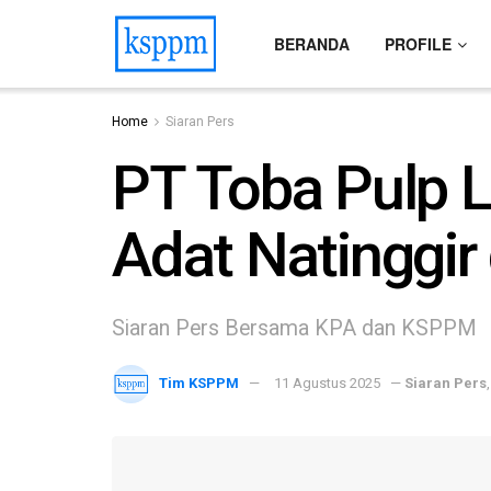
BERANDA
PROFILE
Home
Siaran Pers
PT Toba Pulp L
Adat Natinggir
Siaran Pers Bersama KPA dan KSPPM
Tim KSPPM
11 Agustus 2025
—
Siaran Pers