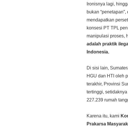
Ironisnya lagi, hin
bukan “penetapan”,
mendapatkan persetu
konsesi PT TPL pen
manipulasi proses, 
adalah praktik ileg
Indonesia.
Di sisi lain, Sumate
HGU dan HTI oleh p
terakhir, Provinsi S
tertinggi, setidakny
227.239 rumah tang
Karena itu, kami
Ko
Prakarsa Masyara