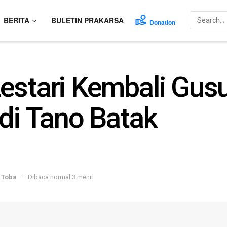
BERITA
BULETIN PRAKARSA
Donation
estari Kembali Gus
 di Tano Batak
,
Toba
— Dibaca normal 3 menit