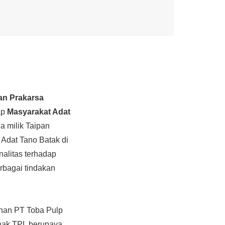
n Prakarsa
ap
Masyarakat Adat
 milik Taipan
 Adat Tano Batak di
nalitas terhadap
rbagai tindakan
anan PT Toba Pulp
ihak TPL berupaya