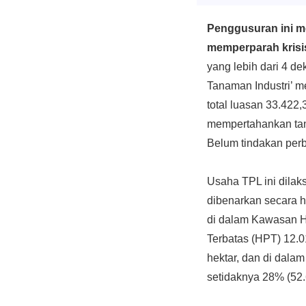
Penggusuran ini me
memperparah krisis
yang lebih dari 4 d
Tanaman Industri’ m
total luasan 33.422
mempertahankan tana
Belum tindakan per
Usaha TPL ini dilak
dibenarkan secara h
di dalam Kawasan H
Terbatas (HPT) 12.0
hektar, dan di dala
setidaknya 28% (52.