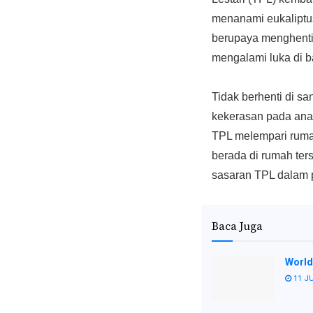
menanami eukaliptus
berupaya menghentik
mengalami luka di b
Tidak berhenti di s
kekerasan pada ana
TPL melempari ruma
berada di rumah ter
sasaran TPL dalam 
Baca Juga
World
11 JU