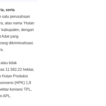
a, serta
 satu perusahaan
ra, atas nama ‘Hutan
12 kabupaten, dengan
t Adat yang
ang dikriminalisasi.
a.
atau tidak
as 11.582,22 hektar,
n Hutan Produksi
konversi (HPK) 1,9
hektar konsesi TPL,
an APL.