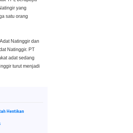
Natingir yang
ga satu orang
Adat Natinggir dan
at Natinggir. PT
kat adat sedang
nggir turut menjadi
ah Hentikan
5