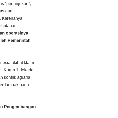
as “penunjukan”,
tas dan
a. Karenanya,
ehutanan,
an operasinya
 oleh Pemerintah
onesia akibat klaim
a. Kurun 1 dekade
 konflik agraria
g berdampak pada
dan Pengembangan