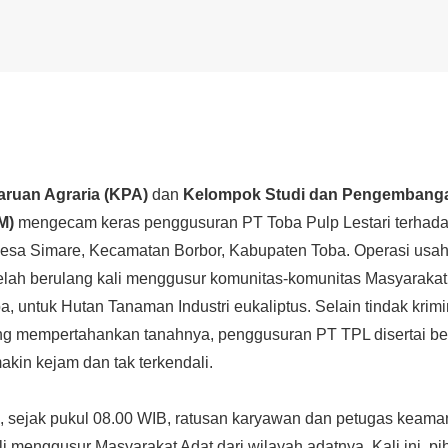
ruan Agraria (KPA)
dan
Kelompok Studi dan Pengembanga
M)
mengecam keras penggusuran PT Toba Pulp Lestari terhad
esa Simare, Kecamatan Borbor, Kabupaten Toba. Operasi usaha
telah berulang kali menggusur komunitas-komunitas Masyarakat
 untuk Hutan Tanaman Industri eukaliptus. Selain tindak krimi
ng mempertahankan tanahnya, penggusuran PT TPL disertai be
kin kejam dan tak terkendali.
5), sejak pukul 08.00 WIB, ratusan karyawan dan petugas keam
li menggusur Masyarakat Adat dari wilayah adatnya. Kali ini, p