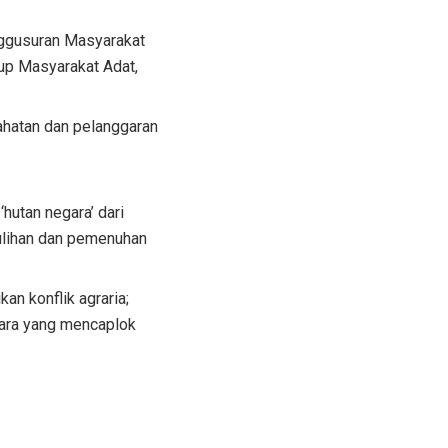
nggusuran Masyarakat
up Masyarakat Adat,
ahatan dan pelanggaran
hutan negara’ dari
ulihan dan pemenuhan
n konflik agraria;
gara yang mencaplok