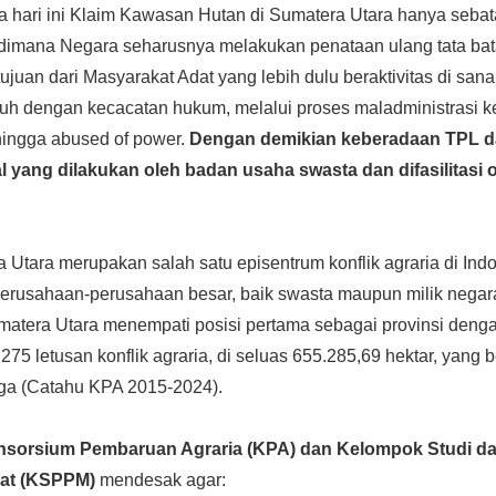
gga hari ini Klaim Kawasan Hutan di Sumatera Utara hanya sebat
 dimana Negara seharusnya melakukan penataan ulang tata ba
juan dari Masyarakat Adat yang lebih dulu beraktivitas di san
uh dengan kecacatan hukum, melalui proses maladministrasi k
hingga abused of power.
Dengan demikian keberadaan TPL d
al yang dilakukan oleh badan usaha swasta dan difasilitasi
ra Utara merupakan salah satu episentrum konflik agraria di Ind
erusahaan-perusahaan besar, baik swasta maupun milik negar
umatera Utara menempati posisi pertama sebagai provinsi dengan
a 275 letusan konflik agraria, di seluas 655.285,69 hektar, yan
ga (Catahu KPA 2015-2024).
nsorsium Pembaruan Agraria (KPA) dan Kelompok Studi 
kat (KSPPM)
mendesak agar: