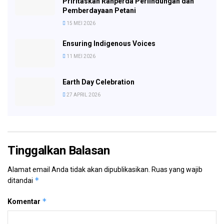
Priritaskan Ranperda Perlindungan dan
Pemberdayaan Petani
15 MEI 2026
Ensuring Indigenous Voices
11 MEI 2026
Earth Day Celebration
27 APRIL 2026
Tinggalkan Balasan
Alamat email Anda tidak akan dipublikasikan.
Ruas yang wajib
*
ditandai
*
Komentar