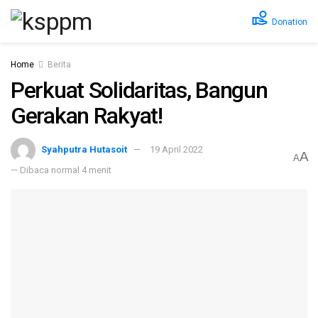
Donation
Home
Berita
Perkuat Solidaritas, Bangun
Gerakan Rakyat!
Syahputra Hutasoit
19 April 2022
A
A
— Dibaca normal 4 menit