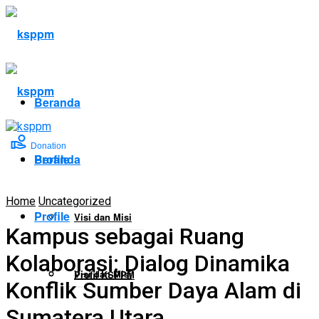
Beranda
Donation
Profile
Beranda
Home
Uncategorized
Profile
Visi dan Misi
Kampus sebagai Ruang
Kolaborasi: Dialog Dinamika
Visi dan Misi
Profil KSPPM
Konflik Sumber Daya Alam di
Sumatera Utara