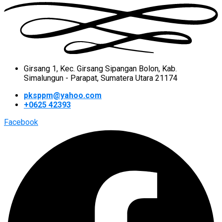
Girsang 1, Kec. Girsang Sipangan Bolon, Kab.
Simalungun - Parapat, Sumatera Utara 21174
pksppm@yahoo.com
+0625 42393
Facebook