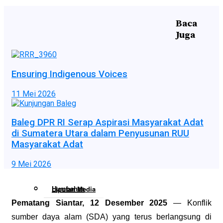
Baca
Berita
Samosir
Juga
Samosir
Toba
Ensuring Indigenous Voices
11 Mei 2026
Toba
Tapanuli Utara
Baleg DPR RI Serap Aspirasi Masyarakat Adat
di Sumatera Utara dalam Penyusunan RUU
Masyarakat Adat
Tapanuli Utara
Humbahas
9 Mei 2026
Humbahas
Liputan Media
Pematang Siantar, 12 Desember 2025
— Konflik
sumber daya alam (SDA) yang terus berlangsung di