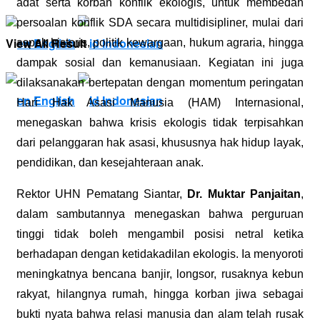
adat serta korban konflik ekologis, untuk membedah
persoalan konflik SDA secara multidisipliner, mulai dari
View All Result
English
Indonesian
aspek historis, politik kewargaan, hukum agraria, hingga
dampak sosial dan kemanusiaan. Kegiatan ini juga
dilaksanakan bertepatan dengan momentum peringatan
English
Indonesian
Hari Hak Asasi Manusia (HAM) Internasional,
menegaskan bahwa krisis ekologis tidak terpisahkan
dari pelanggaran hak asasi, khususnya hak hidup layak,
pendidikan, dan kesejahteraan anak.
Rektor UHN Pematang Siantar,
Dr. Muktar Panjaitan
,
dalam sambutannya menegaskan bahwa perguruan
tinggi tidak boleh mengambil posisi netral ketika
berhadapan dengan ketidakadilan ekologis. Ia menyoroti
meningkatnya bencana banjir, longsor, rusaknya kebun
rakyat, hilangnya rumah, hingga korban jiwa sebagai
bukti nyata bahwa relasi manusia dan alam telah rusak