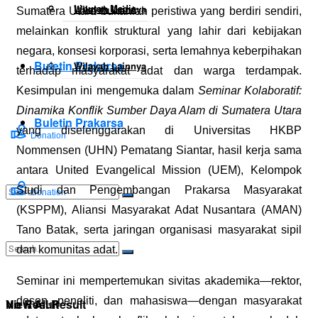
Liputan Media
Wilayah Lainnya
Sumatera Utara bukanlah peristiwa yang berdiri sendiri,
melainkan konflik struktural yang lahir dari kebijakan
negara, konsesi korporasi, serta lemahnya keberpihakan
Buletin Prakarsa
Wilayah Lainnya
terhadap masyarakat adat dan warga terdampak.
Kesimpulan ini mengemuka dalam
Seminar Kolaboratif:
Dinamika Konflik Sumber Daya Alam di Sumatera Utara
Buletin Prakarsa
yang diselenggarakan di Universitas HKBP
Donation
Nommensen (UHN) Pematang Siantar, hasil kerja sama
antara United Evangelical Mission (UEM), Kelompok
Studi dan Pengembangan Prakarsa Masyarakat
Donation
(KSPPM), Aliansi Masyarakat Adat Nusantara (AMAN)
Tano Batak, serta jaringan organisasi masyarakat sipil
No Result
dan komunitas adat.
Seminar ini mempertemukan sivitas akademika—rektor,
dosen, peneliti, dan mahasiswa—dengan masyarakat
View All Result
No Result