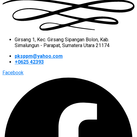
Girsang 1, Kec. Girsang Sipangan Bolon, Kab.
Simalungun - Parapat, Sumatera Utara 21174
pksppm@yahoo.com
+0625 42393
Facebook