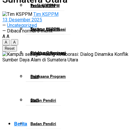
Profil KSPPM
Tentang KSPPM
Tim KSPPM
13 Desember 2025
—
Uncategorized
Tentang KSPPM
Struktur Organisasi
— Dibaca normal 3 menit
A
A
A
A
Reset
Struktur Organisasi
Pelaksana Program
Pelaksana Program
Staff
Staff
Badan Pendiri
Berita
Badan Pendiri