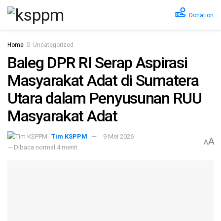
Donation
Home
Uncategorized
Baleg DPR RI Serap Aspirasi
Masyarakat Adat di Sumatera
Utara dalam Penyusunan RUU
Masyarakat Adat
Tim KSPPM
9 Mei 2026
A
A
— Dibaca normal 4 menit