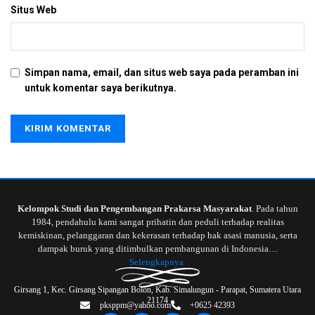
Situs Web
Simpan nama, email, dan situs web saya pada peramban ini
untuk komentar saya berikutnya.
Kelompok Studi dan Pengembangan Prakarsa Masyarakat
. Pada tahun
1984, pendahulu kami sangat prihatin dan peduli terhadap realitas
kemiskinan, pelanggaran dan kekerasan terhadap hak asasi manusia, serta
dampak buruk yang ditimbulkan pembangunan di Indonesia…
Selengkapnya
Girsang 1, Kec. Girsang Sipangan Bolon, Kab. Simalungun - Parapat, Sumatera Utara
21174
pksppm@yahoo.com
+0625 42393