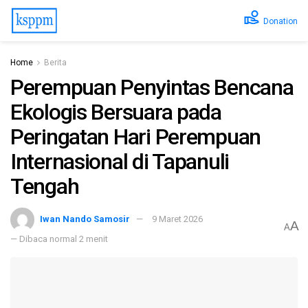
Donation
Home
Berita
Perempuan Penyintas Bencana
Ekologis Bersuara pada
Peringatan Hari Perempuan
Internasional di Tapanuli
Tengah
Iwan Nando Samosir
9 Maret 2026
A
A
— Dibaca normal 2 menit